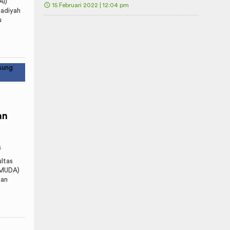
AI)
🕔
15 Februari 2022 | 12:04 pm
madiyah
u
an
4
ltas
IMUDA)
tan