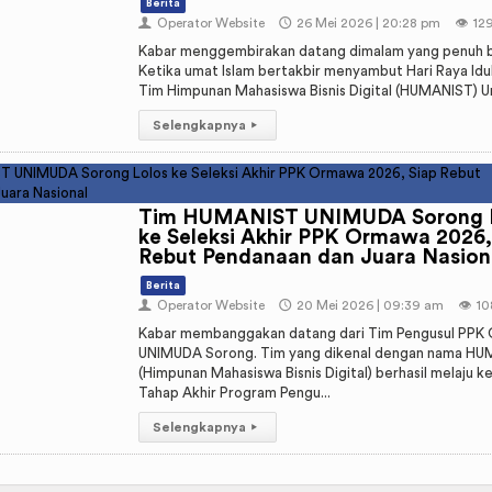
Berita
👤
Operator Website
🕔
26 Mei 2026 | 20:28 pm
👁️
12
Kabar menggembirakan datang dimalam yang penuh b
Ketika umat Islam bertakbir menyambut Hari Raya Idu
Tim Himpunan Mahasiswa Bisnis Digital (HUMANIST) Un
Selengkapnya
▸
Tim HUMANIST UNIMUDA Sorong 
ke Seleksi Akhir PPK Ormawa 2026,
Rebut Pendanaan dan Juara Nasion
Berita
👤
Operator Website
🕔
20 Mei 2026 | 09:39 am
👁️
10
Kabar membanggakan datang dari Tim Pengusul PPK
UNIMUDA Sorong. Tim yang dikenal dengan nama H
(Himpunan Mahasiswa Bisnis Digital) berhasil melaju ke
Tahap Akhir Program Pengu...
Selengkapnya
▸