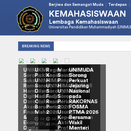
Berjiwa dan Semangat Muda
Terdepan
KEMAHASISWAAN
Lembaga Kemahasiswaan
Universitas Pendidikan Muhammadiyah (UNIMU
BREAKING NEWS
UNIMUDA
UKM
Regenerasi
Marsela Tince
UNIMUDA
Sorong
Pickleball
Kepemimpinan
Saud Resmi
Sorong
Sukses
UNIMUDA
HIMAPAI
Pimpin
Perkuat
Ramaikan
Sorong
UNIMUDA
HIMAPROTER
Jejaring
Harmoni
Dilantik,
Sorong: Nurul
UNIMUDA
Nasional
Digitalks:
Hadirkan
Fadjri Supita
Sorong
pada
Dorong
Olahraga
Resmi Pimpin
Periode
RAKORNAS
Akses
Baru untuk
Periode
2026/2027,
FOSMA
Finansial
Mahasiswa
2026/2027
Usung Tema
PTMA 2026
&
Kepengurusan
Bersama
04 Juli 2026 |
04 Juli 2026 |
🕔
🕔
Ekonomi
Aktif,
Wakil
16:15 pm
13:09 pm
Digital
Profesional,
Menteri