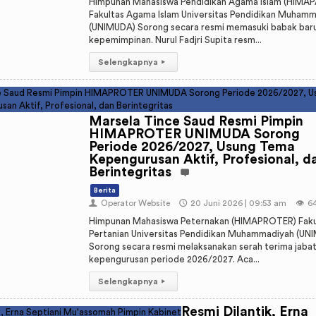
Himpunan Mahasiswa Pendidikan Agama Islam (HIMAP
Fakultas Agama Islam Universitas Pendidikan Muham
(UNIMUDA) Sorong secara resmi memasuki babak bar
kepemimpinan. Nurul Fadjri Supita resm...
Selengkapnya
▸
Marsela Tince Saud Resmi Pimpin
HIMAPROTER UNIMUDA Sorong
Periode 2026/2027, Usung Tema
Kepengurusan Aktif, Profesional, d
Berintegritas
Berita
👤
Operator Website
🕔
20 Juni 2026 | 09:53 am
👁️
6
Himpunan Mahasiswa Peternakan (HIMAPROTER) Faku
Pertanian Universitas Pendidikan Muhammadiyah (UN
Sorong secara resmi melaksanakan serah terima jaba
kepengurusan periode 2026/2027. Aca...
Selengkapnya
▸
Resmi Dilantik, Erna