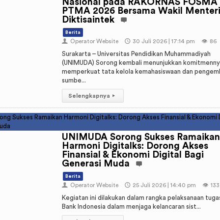
Nasional pada RAKORNAS FOSMA
PTMA 2026 Bersama Wakil Menter
Diktisaintek
Berita
👤
Operator Website
🕔
30 Juli 2026 | 17:14 pm
👁️
86
Surakarta – Universitas Pendidikan Muhammadiyah
(UNIMUDA) Sorong kembali menunjukkan komitmenny
memperkuat tata kelola kemahasiswaan dan penge
sumbe...
Selengkapnya
▸
UNIMUDA Sorong Sukses Ramaikan
Harmoni Digitalks: Dorong Akses
Finansial & Ekonomi Digital Bagi
Generasi Muda
Berita
👤
Operator Website
🕔
25 Juli 2026 | 14:40 pm
👁️
133
Kegiatan ini dilakukan dalam rangka pelaksanaan tug
Bank Indonesia dalam menjaga kelancaran sist...