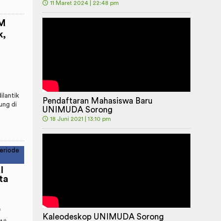
🕔
11 Maret 2024 | 22:48 pm
M
k,
lantik
Pendaftaran Mahasiswa Baru
ung di
UNIMUDA Sorong
🕔
18 Juni 2021 | 13:10 pm
I
ta
0
Kaleodeskop UNIMUDA Sorong