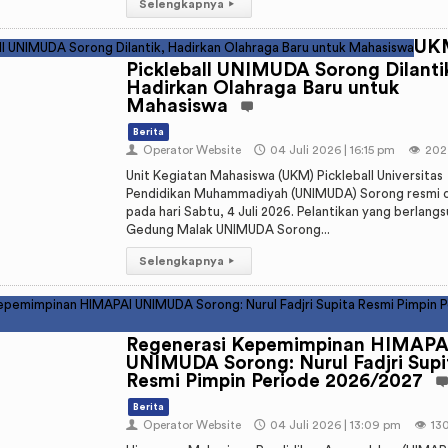
Selengkapnya
▸
UK
Pickleball UNIMUDA Sorong Dilanti
Hadirkan Olahraga Baru untuk
Mahasiswa
Berita
👤
Operator Website
🕔
04 Juli 2026 | 16:15 pm
👁️
202
Unit Kegiatan Mahasiswa (UKM) Pickleball Universitas
Pendidikan Muhammadiyah (UNIMUDA) Sorong resmi di
pada hari Sabtu, 4 Juli 2026. Pelantikan yang berlangs
Gedung Malak UNIMUDA Sorong...
Selengkapnya
▸
Regenerasi Kepemimpinan HIMAPA
UNIMUDA Sorong: Nurul Fadjri Supi
Resmi Pimpin Periode 2026/2027
Berita
👤
Operator Website
🕔
04 Juli 2026 | 13:09 pm
👁️
13