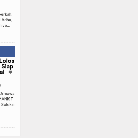
9
erkah.
l Adha,
ive...
Lolos
 Siap
al
8
 Ormawa
UMANIST
 Seleksi