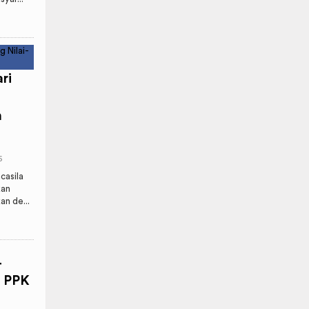
ri
h
6
casila
kan
n de...
T
n PPK