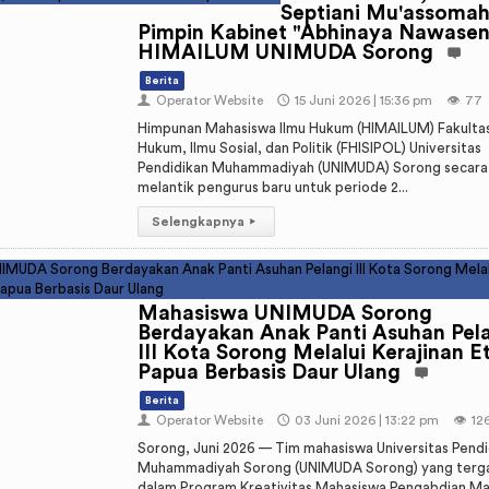
Septiani Mu'assoma
Pimpin Kabinet "Abhinaya Nawasen
HIMAILUM UNIMUDA Sorong
Berita
👤
Operator Website
🕔
15 Juni 2026 | 15:36 pm
👁️
77
Himpunan Mahasiswa Ilmu Hukum (HIMAILUM) Fakulta
Hukum, Ilmu Sosial, dan Politik (FHISIPOL) Universitas
Pendidikan Muhammadiyah (UNIMUDA) Sorong secara
melantik pengurus baru untuk periode 2...
Selengkapnya
▸
Mahasiswa UNIMUDA Sorong
Berdayakan Anak Panti Asuhan Pel
III Kota Sorong Melalui Kerajinan E
Papua Berbasis Daur Ulang
Berita
👤
Operator Website
🕔
03 Juni 2026 | 13:22 pm
👁️
12
Sorong, Juni 2026 — Tim mahasiswa Universitas Pendi
Muhammadiyah Sorong (UNIMUDA Sorong) yang terg
dalam Program Kreativitas Mahasiswa Pengabdian Mas