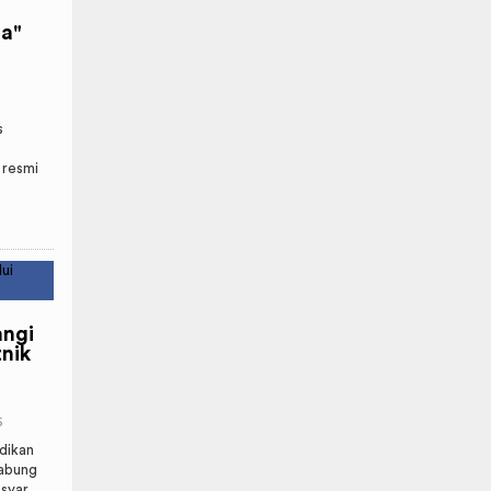
h
a"
s
 resmi
angi
tnik
6
dikan
abung
yar...