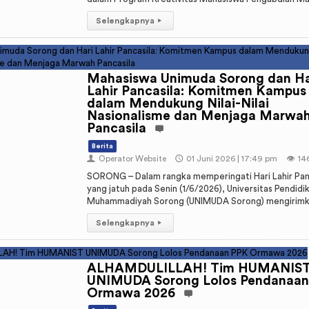
Selengkapnya
▸
Mahasiswa Unimuda Sorong dan Ha
Lahir Pancasila: Komitmen Kampus
dalam Mendukung Nilai-Nilai
Nasionalisme dan Menjaga Marwa
Pancasila
Berita
👤
Operator Website
🕔
01 Juni 2026 | 17:49 pm
👁️
14
SORONG – Dalam rangka memperingati Hari Lahir Pan
yang jatuh pada Senin (1/6/2026), Universitas Pendidi
Muhammadiyah Sorong (UNIMUDA Sorong) mengirimka
Selengkapnya
▸
ALHAMDULILLAH! Tim HUMANIS
UNIMUDA Sorong Lolos Pendanaa
Ormawa 2026